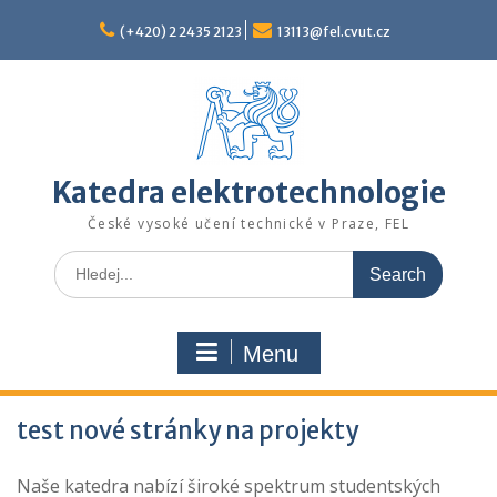
Skip
to
(+420) 2 2435 2123
13113@fel.cvut.cz
content
Katedra elektrotechnologie
České vysoké učení technické v Praze, FEL
Search
for:
Menu
test nové stránky na projekty
Naše katedra nabízí široké spektrum studentských