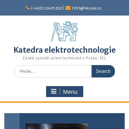
Skip
to
(+420) 2 2435 2123
13113@fel.cvut.cz
content
Katedra elektrotechnologie
České vysoké učení technické v Praze, FEL
Search
for:
Menu