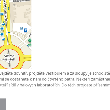
vejděte dovnitř, projděte vestibulem a za sloupy je schodiště
rými se dostanete k nám do čtvrtého patra. Někteří zaměstna
kteří sídlí v halových laboratořích. Do těch projdete přízemí