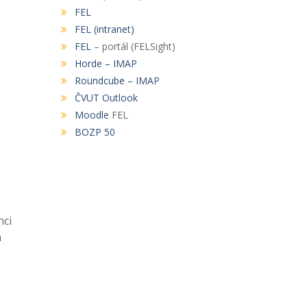
FEL
FEL (intranet)
FEL
– portál (FELSight)
Horde – IMAP
Roundcube – IMAP
ČVUT Outlook
Moodle
FEL
BOZP 50
nci
m