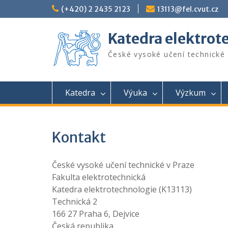
Skip
(+420) 2 2435 2123
13113@fel.cvut.cz
to
content
Katedra elektrot
České vysoké učení technické 
Katedra
Výuka
Výzkum
Kontakt
České vysoké učení technické v Praze
Fakulta elektrotechnická
Katedra elektrotechnologie (K13113)
Technická 2
166 27 Praha 6, Dejvice
Česká republika