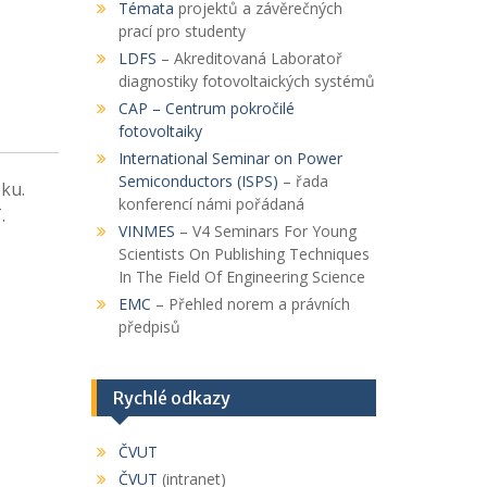
Témata
projektů a závěrečných
prací pro studenty
LDFS
– Akreditovaná Laboratoř
diagnostiky fotovoltaických systémů
CAP
– Centrum pokročilé
fotovoltaiky
International Seminar on Power
Semiconductors (ISPS)
– řada
ku.
konferencí námi pořádaná
.
VINMES
– V4 Seminars For Young
Scientists On Publishing Techniques
In The Field Of Engineering Science
EMC
– Přehled norem a právních
předpisů
Rychlé odkazy
ČVUT
ČVUT
(intranet)