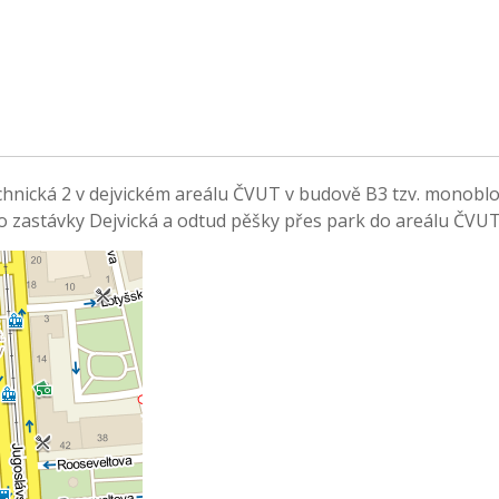
echnická 2 v dejvickém areálu ČVUT v budově B3 tzv. monoblo
 zastávky Dejvická a odtud pěšky přes park do areálu ČVUT