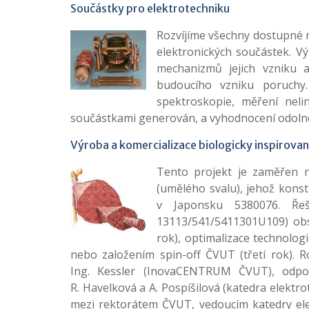
Součástky pro elektrotechniku
Rozvíjíme všechny dostupné 
elektronických součástek. V
mechanizmů jejich vzniku a
budoucího vzniku poruchy
spektroskopie, měření neli
součástkami generován, a vyhodnocení odolno
Výroba a komercializace biologicky inspirova
Tento projekt je zaměřen n
(umělého svalu), jehož kon
v Japonsku 5380076. Řeš
13113/541/5411301U109) obs
rok), optimalizace technologi
nebo založením spin-off ČVUT (třetí rok). 
Ing. Kessler (InovaCENTRUM ČVUT), odpově
R. Havelková a A. Pospíšilová (katedra elektr
mezi rektorátem ČVUT, vedoucím katedry ele