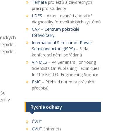
Témata
projektů a závěrečných
prací pro studenty
LDFS
– Akreditovaná Laboratoř
diagnostiky fotovoltaických systémů
CAP
– Centrum pokročilé
fotovoltaiky
gických
International Seminar on Power
epidel,
Semiconductors (ISPS)
– řada
lepidel,
konferencí námi pořádaná
VINMES
– V4 Seminars For Young
Scientists On Publishing Techniques
In The Field Of Engineering Science
EMC
– Přehled norem a právních
předpisů
aše
rií v
Rychlé odkazy
ČVUT
ČVUT
(intranet)