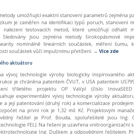
metody umožňující exaktní stanovení parametrů zejména pa
ýzkum je zaměřen na identifikaci typů poruch, stanovení 
 nalezení testovacích metod, které umožňují odhalit 
. Sledovány jsou zejména metody širokopásmové impe
nearity nominálně lineárních součástek, měření šumu, k
sti součástek vůči impulznímu přetížení.
→ Více zde
ného aktuátoru
a vývoj technologie výroby biologicky inspirovaného ak
strukce je chráněna patentem ČVUT, v USA patentem US79
ení tříletého projektu OP VaVpI (číslo InovaSEE
ahuje experimentální vývoj technologie výroby aktuátoru
e a její patentování (druhý rok) a komercializace prodejem
Rozpočet na první rok je 1,32 mil. Kč. Projektovým manaž
dný řešitel je Prof. Bouda, spoluřešitelé jsou Ing. 
otechnologie FEL). Na řešení je uzavřena vnitroorganizační
ktrotechnologie Ing. Duškem a odpovědným řešitelem. Pr