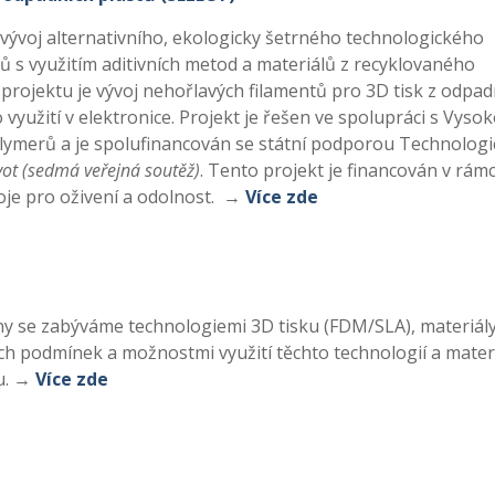
vývoj alternativního, ekologicky šetrného technologického
 s využitím aditivních metod a materiálů z recyklovaného
projektu je vývoj nehořlavých filamentů pro 3D tisk z odpad
 využití v elektronice. Projekt je řešen ve spolupráci s Vyso
ymerů a je spolufinancován se státní podporou Technologi
ivot (sedmá veřejná soutěž)
. Tento projekt je financován v rámc
je pro oživení a odolnost. →
Více zde
y se zabýváme technologiemi 3D tisku (FDM/SLA), materiál
ích podmínek a možnostmi využití těchto technologií a mater
u.
→
Více zde