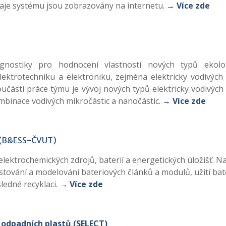
aje systému jsou zobrazovány na internetu.
→ Více zde
nostiky pro hodnocení vlastností nových typů ekolo
lektrotechniku a elektroniku, zejména elektricky vodivých l
oučástí práce týmu je vývoj nových typů elektricky vodivých 
ombinace vodivých mikročástic a nanočástic.
→ Více zde
(B&ESS-ČVUT)
ektrochemických zdrojů, baterií a energetických úložišť. N
stování a modelování bateriových článků a modulů, užití bate
sledné recyklaci.
→ Více zde
 odpadních plastů (SELECT)