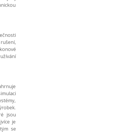
hnickou
čnosti
rušení,
ýkonové
užívání
ahrnuje
imulaci
ystémy,
ýrobek.
ré jsou
více je
 tým se