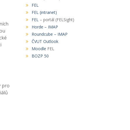
FEL
FEL (intranet)
FEL
– portál (FELSight)
ních
Horde – IMAP
kou
Roundcube – IMAP
cké
ČVUT Outlook
i
Moodle
FEL
BOZP 50
y pro
iálů