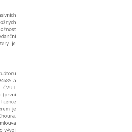
sivních
možných
možnost
danční
terý je
tuátoru
94685 a
D ČVUT
 (první
 licence
erem je
Choura,
 smlouva
o vývoj