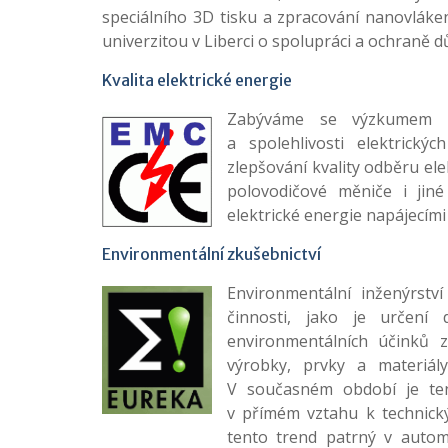
speciálního 3D tisku a zpracování nanovlák
univerzitou v Liberci o spolupráci a ochraně d
Kvalita elektrické energie
Zabýváme se výzkumem za
a spolehlivosti elektrický
zlepšování kvality odběru el
polovodičové měniče i jiné
elektrické energie napájecími 
Environmentální zkušebnictví
Environmentální inženýrství
činnosti, jako je určení d
environmentálních účinků z
výrobky, prvky a materiály
V současném období je tent
v přímém vztahu k technick
tento trend patrný v auto