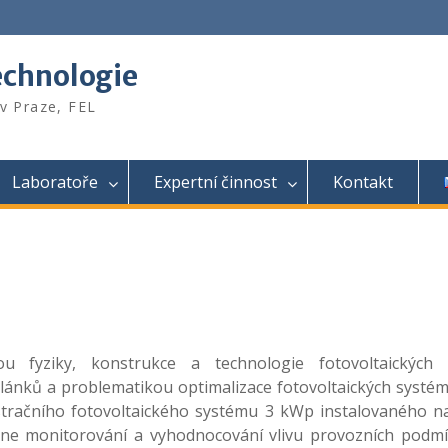
echnologie
v Praze, FEL
Laboratoře
Expertní činnost
Kontakt
 fyziky, konstrukce a technologie fotovoltaických 
lánků a problematikou optimalizace fotovoltaických systém
stračního fotovoltaického systému 3 kWp instalovaného 
line monitorování a vyhodnocování vlivu provozních podm