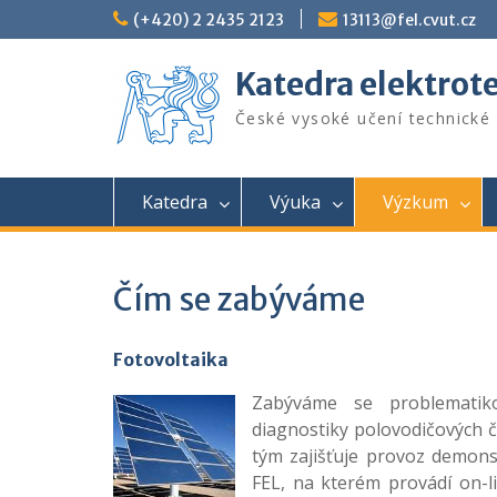
Skip
(+420) 2 2435 2123
13113@fel.cvut.cz
to
content
Katedra elektrot
České vysoké učení technické 
Katedra
Výuka
Výzkum
Čím se zabýváme
Fotovoltaika
Zabýváme se problematikou
diagnostiky polovodičových č
tým zajišťuje provoz demon
FEL, na kterém provádí on-