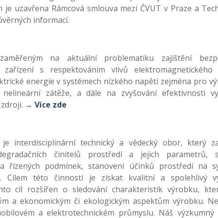
en je uzavřena Rámcová smlouva mezi ČVUT v Praze a Tec
ůvěrných informací.
měřeným na aktuální problematiku zajištění bezpe
ch zařízení s respektováním vlivů elektromagnetického 
ektrické energie v systémech nízkého napětí zejména pro v
 nelineární zátěže, a dále na zvyšování efektivnosti vy
zdroji.
→ Více zde
 je interdisciplinární technický a vědecký obor, který z
egradačních činitelů prostředí a jejich parametrů, s
a řízených podmínek, stanovení účinků prostředí na s
. Cílem této činnosti je získat kvalitní a spolehlivý v
o cíl rozšířen o sledování charakteristik výrobku, kte
ým a ekonomickým či ekologickým aspektům výrobku. Nej
mobilovém a elektrotechnickém průmyslu. Náš výzkumný