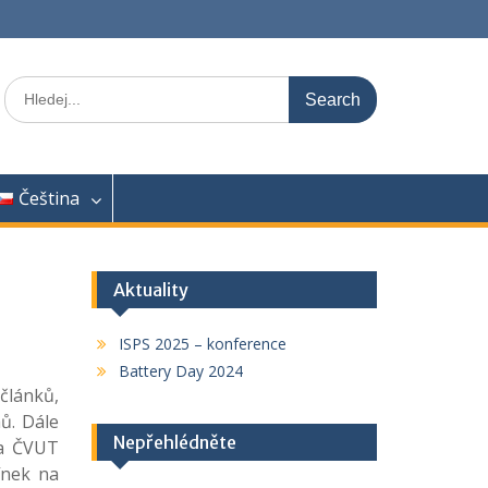
Search
for:
Čeština
Aktuality
ISPS 2025 – konference
Battery Day 2024
článků,
ů. Dále
Nepřehlédněte
na ČVUT
ínek na