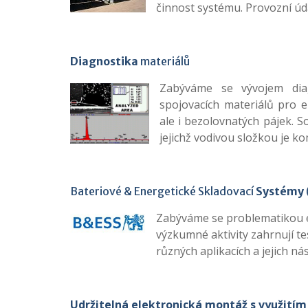
činnost systému. Provozní úd
Diagnostika
materiálů
Zabýváme se vývojem diag
spojovacích materiálů pro e
ale i bezolovnatých pájek. S
jejichž vodivou složkou je k
Bateriové & Energetické Skladovací
Systémy
Zabýváme se problematikou el
výzkumné aktivity zahrnují te
různých aplikacích a jejich ná
Udržitelná elektronická montáž s využitím