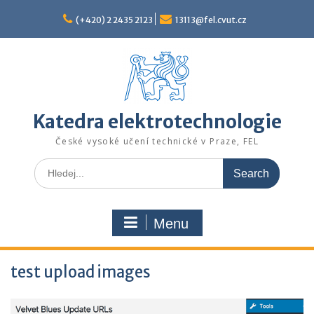
Skip
to
(+420) 2 2435 2123
13113@fel.cvut.cz
content
Katedra elektrotechnologie
České vysoké učení technické v Praze, FEL
Search
for:
Menu
test upload images