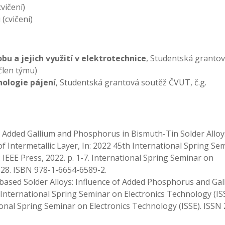
vičení)
(cvičení)
bu a jejich využití v elektrotechnice
, Studentská granto
člen týmu)
nologie pájení
, Studentská grantová soutěž ČVUT, č.g.
t of Added Gallium and Phosphorus in Bismuth-Tin Solder Allo
 Intermetallic Layer, In: 2022 45th International Spring Se
 IEEE Press, 2022. p. 1-7. International Spring Seminar on
528. ISBN 978-1-6654-6589-2.
th-based Solder Alloys: Influence of Added Phosphorus and Ga
 International Spring Seminar on Electronics Technology (ISS
tional Spring Seminar on Electronics Technology (ISSE). ISSN