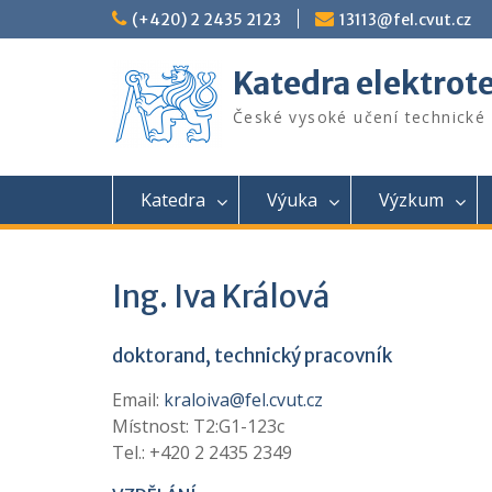
Skip
(+420) 2 2435 2123
13113@fel.cvut.cz
to
content
Katedra elektrot
České vysoké učení technické 
Katedra
Výuka
Výzkum
Ing. Iva Králová
doktorand, technický pracovník
Email:
kraloiva@fel.cvut.cz
Místnost: T2:G1-123c
Tel.: +420 2 2435 2349