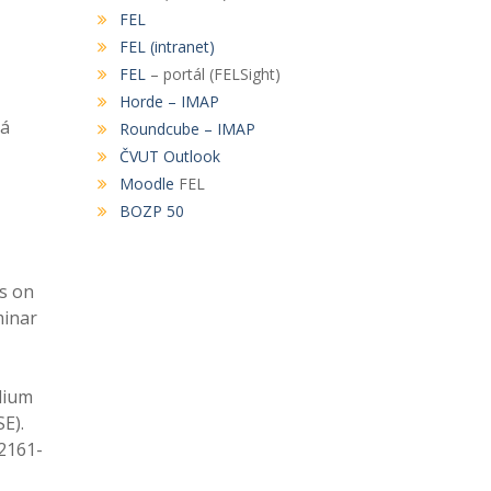
FEL
FEL (intranet)
FEL
– portál (FELSight)
Horde – IMAP
vá
Roundcube – IMAP
ČVUT Outlook
Moodle
FEL
BOZP 50
ys on
minar
llium
E).
 2161-