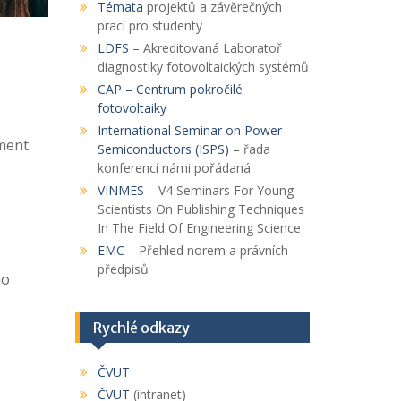
Témata
projektů a závěrečných
prací pro studenty
LDFS
– Akreditovaná Laboratoř
diagnostiky fotovoltaických systémů
CAP
– Centrum pokročilé
fotovoltaiky
International Seminar on Power
ment
Semiconductors (ISPS)
– řada
konferencí námi pořádaná
VINMES
– V4 Seminars For Young
Scientists On Publishing Techniques
In The Field Of Engineering Science
EMC
– Přehled norem a právních
předpisů
ho
Rychlé odkazy
ČVUT
ČVUT
(intranet)