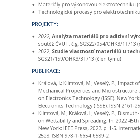
Materiály pro výkonovou elektrotechniku (c
Technologické procesy pro elektrotechniku 
PROJEKTY:
2022,
Analýza materiálů pro aditivní výro
soutěž ČVUT, č.g. SGS22/054/OHK3/1T/13 (
2022,
Studie vlastností materiálů u tech
SGS21/159/OHK3/3T/13 (člen týmu)
PUBLIKACE:
Králová, I.; Klimtová, M.; Veselý, P., Impac
Mechanical Properties and Microstructure of
on Electronics Technology (ISSE). New York:
Electronics Technology (ISSE). ISSN 2161-2
Klimtová, M.; Králová, I.; Veselý, P., Bismu
on Wettability and Spreading, In: 2022 45th
New York: IEEE Press, 2022. p. 1-5. Interna
2528. ISBN 978-1-6654-6589-2.