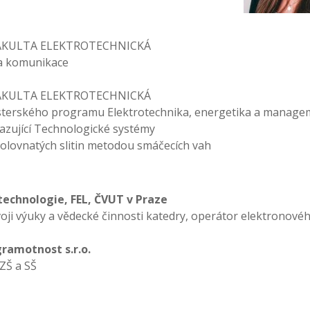
AKULTA ELEKTROTECHNICKÁ
 a komunikace
AKULTA ELEKTROTECHNICKÁ
sterského programu Elektrotechnika, energetika a manage
azující Technologické systémy
zolovnatých slitin metodou smáčecích vah
technologie, FEL, ČVUT v Praze
voji výuky a vědecké činnosti katedry, operátor elektronové
ramotnost s.r.o.
ZŠ a SŠ