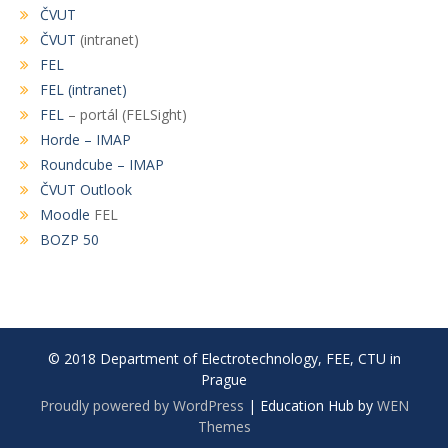
ČVUT
ČVUT
(intranet)
FEL
FEL (intranet)
FEL
– portál (FELSight)
Horde – IMAP
Roundcube – IMAP
ČVUT Outlook
Moodle
FEL
BOZP 50
© 2018 Department of Electrotechnology, FEE, CTU in
Prague
Proudly powered by WordPress
|
Education Hub by
WEN
Themes