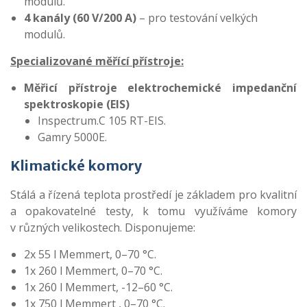
modulů.
4 kanály (60 V/200 A)
– pro testování velkých
modulů.
Specializované měřící přístroje:
Měřicí přístroje elektrochemické impedanční
spektroskopie (EIS)
Inspectrum.C 105 RT-EIS.
Gamry 5000E.
Klimatické komory
Stálá a řízená teplota prostředí je základem pro kvalitní
a opakovatelné testy, k tomu využíváme komory
v různých velikostech. Disponujeme:
2x 55 l Memmert, 0–70 °C.
1x 260 l Memmert, 0–70 °C.
1x 260 l Memmert, -12–60 °C.
1x 750 l Memmert , 0–70 °C.