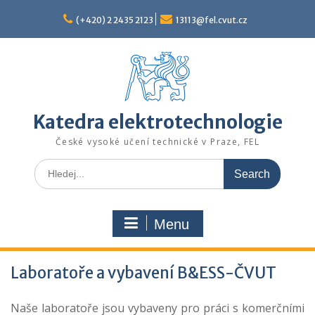
Skip
to
(+420) 2 2435 2123
13113@fel.cvut.cz
content
Katedra elektrotechnologie
České vysoké učení technické v Praze, FEL
Search
for:
Menu
Laboratoře a vybavení B&ESS-ČVUT
Naše laboratoře jsou vybaveny pro práci s komerčními