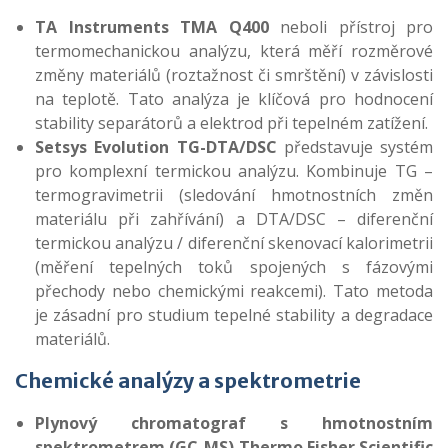
TA Instruments TMA Q400
neboli přístroj pro
termomechanickou analýzu, která měří rozměrové
změny materiálů (roztažnost či smrštění) v závislosti
na teplotě. Tato analýza je klíčová pro hodnocení
stability separátorů a elektrod při tepelném zatížení.
Setsys Evolution TG-DTA/DSC
představuje systém
pro komplexní termickou analýzu. Kombinuje TG –
termogravimetrii (sledování hmotnostních změn
materiálu při zahřívání) a DTA/DSC – diferenční
termickou analýzu / diferenční skenovací kalorimetrii
(měření tepelných toků spojených s fázovými
přechody nebo chemickými reakcemi). Tato metoda
je zásadní pro studium tepelné stability a degradace
materiálů.
Chemické analýzy a spektrometrie
Plynový chromatograf s hmotnostním
spektrometrem (GC-MS) Thermo Fisher Scientific