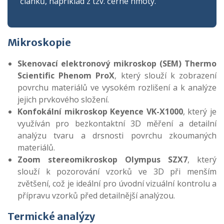
článků, například z tzv. černé hmoty.
Mikroskopie
Skenovací elektronový mikroskop (SEM) Thermo
Scientific Phenom ProX
, který slouží k zobrazení
povrchu materiálů ve vysokém rozlišení a k analýze
jejich prvkového složení.
Konfokální mikroskop Keyence VK-X1000
, který je
využíván pro bezkontaktní 3D měření a detailní
analýzu tvaru a drsnosti povrchu zkoumaných
materiálů.
Zoom stereomikroskop Olympus SZX7
, který
slouží k pozorování vzorků ve 3D při menším
zvětšení, což je ideální pro úvodní vizuální kontrolu a
přípravu vzorků před detailnější analýzou.
Termické analýzy